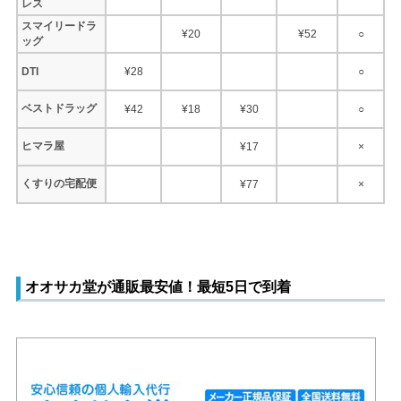
レス
スマイリードラ
¥20
¥52
○
ッグ
DTI
¥28
○
ベストドラッグ
¥42
¥18
¥30
○
ヒマラ屋
¥17
×
くすりの宅配便
¥77
×
オオサカ堂が通販最安値！最短5日で到着