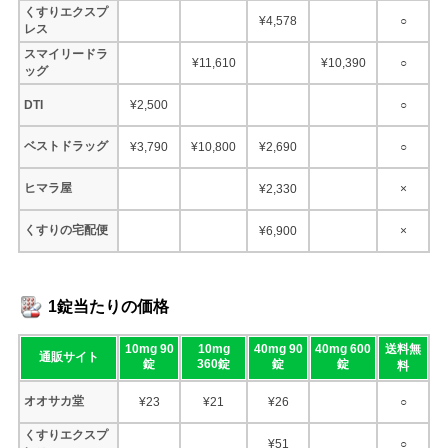
くすりエクスプ
¥4,578
○
レス
スマイリードラ
¥11,610
¥10,390
○
ッグ
DTI
¥2,500
○
ベストドラッグ
¥3,790
¥10,800
¥2,690
○
ヒマラ屋
¥2,330
×
くすりの宅配便
¥6,900
×
1錠当たりの価格
10mg 90
10mg
40mg 90
40mg 600
送料無
通販サイト
錠
360錠
錠
錠
料
オオサカ堂
¥23
¥21
¥26
○
くすりエクスプ
¥51
○