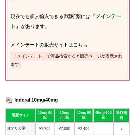
『メインテー
現在でも個人輸入できるβ遮断薬には
ト』
があります。
メインテートの販売サイトはこちら
「メインテート」で商品検索すると販売ページが表示され
ます
Inderal 10mg/40mg
10mg 90
10mg
40mg 90
40mg 600
送料無
通販サイト
錠
360錠
錠
錠
料
オオサカ堂
¥2,200
¥7,800
¥2,400
○