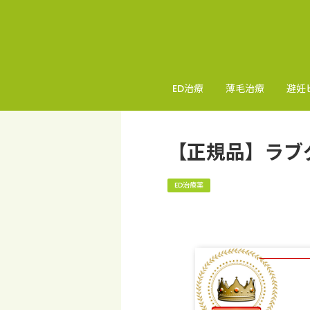
ED治療
薄毛治療
避妊
【正規品】ラブ
ED治療薬